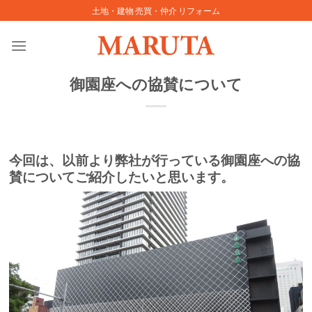
Skip
土地・建物 売買・仲介 リフォーム
to
content
御園座への協賛について
今回は、以前より弊社が行っている御園座への協
賛についてご紹介したいと思います。