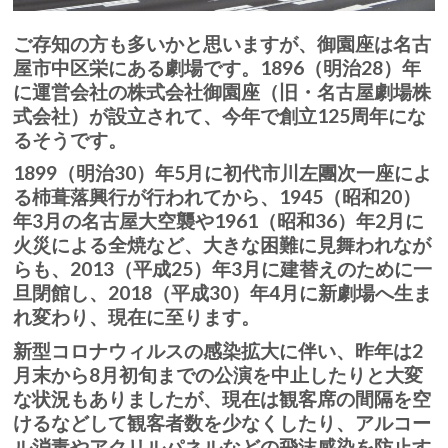
ご存知の方も多いかと思いますが、御園座は名古
屋市中区栄にある劇場です。1896（明治28）年
に運営会社の株式会社御園座（旧・名古屋劇場株
式会社）が設立されて、今年で創立125周年にな
るそうです。
1899（明治30）年5月に初代市川左團次一座によ
る杮葺落興行が行われてから、1945（昭和20）
年3月の名古屋大空襲や1961（昭和36）年2月に
火災による全焼など、大きな困難に見舞われなが
らも、2013（平成25）年3月に建替えのために一
旦閉館し、2018（平成30）年4月に新劇場へ生ま
れ変わり、現在に至ります。
新型コロナウィルスの感染拡大に伴い、昨年は2
月末から8月初旬までの公演を中止したりと大変
な状況もありましたが、現在は観客席の間隔を空
けるなどして観客者数を少なくしたり、アルコー
ル消毒やアクリルパネルなどの飛沫感染を防止す