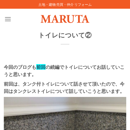
Skip
土地・建物 売買・仲介 リフォーム
to
content
トイレについて②
今回のブログも
前回
の続編でトイレについてお話していこ
うと思います。
前回は、タンク付トイレについて話させて頂いたので、今
回はタンクレストイレについて話していこうと思います。