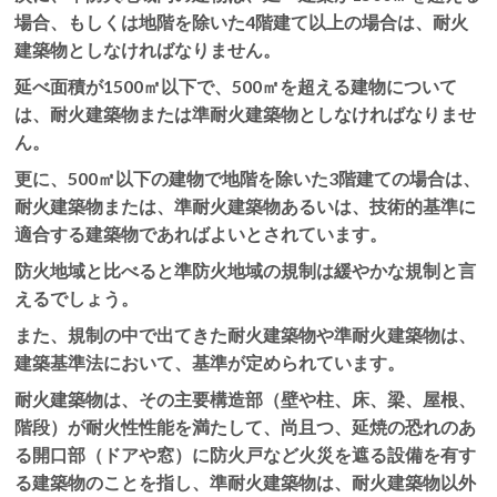
場合、もしくは地階を除いた4階建て以上の場合は、耐火
建築物としなければなりません。
延べ面積が1500㎡以下で、500㎡を超える建物について
は、耐火建築物または準耐火建築物としなければなりませ
ん。
更に、500㎡以下の建物で地階を除いた3階建ての場合は、
耐火建築物または、準耐火建築物あるいは、技術的基準に
適合する建築物であればよいとされています。
防火地域と比べると準防火地域の規制は緩やかな規制と言
えるでしょう。
また、規制の中で出てきた耐火建築物や準耐火建築物は、
建築基準法において、基準が定められています。
耐火建築物は、その主要構造部（壁や柱、床、梁、屋根、
階段）が耐火性性能を満たして、尚且つ、延焼の恐れのあ
る開口部（ドアや窓）に防火戸など火災を遮る設備を有す
る建築物のことを指し、準耐火建築物は、耐火建築物以外