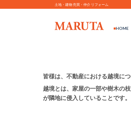
Skip
土地・建物 売買・仲介 リフォーム
to
content
HOME
皆様は、不動産における越境につ
越境とは、家屋の一部や樹木の枝
が隣地に侵入していることです。