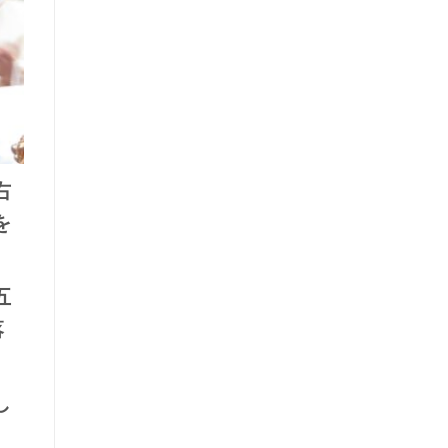
右
を
五
落
し