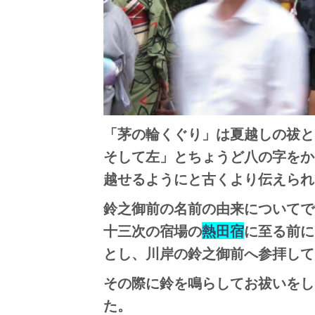
「茅の輪くぐり」は夏越しの祓と
そして左」とちょうど八の字をか
越せるようにと古くより伝えられ
鈴之御前の名前の由来についてで
十三次の宿場の
熱田宿
に至る前に
とし、川岸の鈴之御前へ参拝して
その際に鈴を鳴らしてお祓いをし
た。