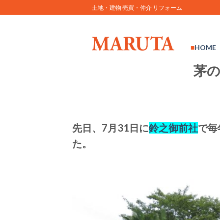
Skip
土地・建物 売買・仲介 リフォーム
to
content
HOME
茅
先日、7月31日に
鈴之御前社
で毎
た。