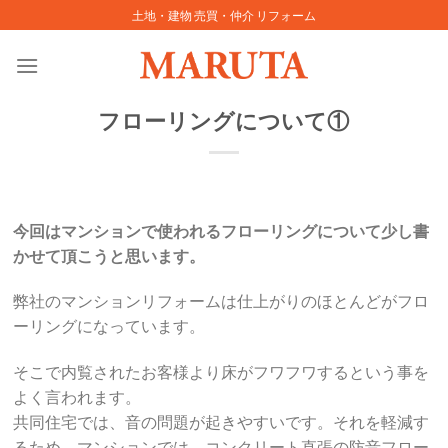
Skip
土地・建物 売買・仲介 リフォーム
to
content
フローリングについて①
今回はマンションで使われるフローリングについて少し書
かせて頂こうと思います。
弊社のマンションリフォームは仕上がりのほとんどがフロ
ーリングになっています。
そこで内覧されたお客様より床がフワフワするという事を
よく言われます。
共同住宅では、音の問題が起きやすいです。それを軽減す
るため、マンションでは、コンクリート直張の防音フロー