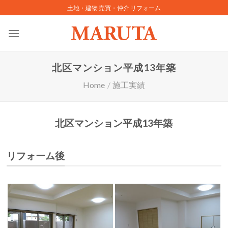
Skip
土地・建物 売買・仲介 リフォーム
to
content
北区マンション平成13年築
Home
/
施工実績
北区マンション平成13年築
リフォーム後