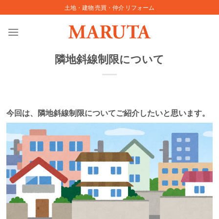
Skip
土地・建物 売買・仲介 リフォーム
to
content
隣地斜線制限について
今回は、隣地斜線制限についてご紹介したいと思います。