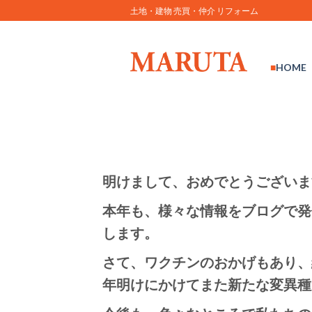
Skip
土地・建物 売買・仲介 リフォーム
to
content
HOME
明けまして、おめでとうございま
本年も、様々な情報をブログで発
します。
さて、ワクチンのおかげもあり、
年明けにかけてまた新たな変異種