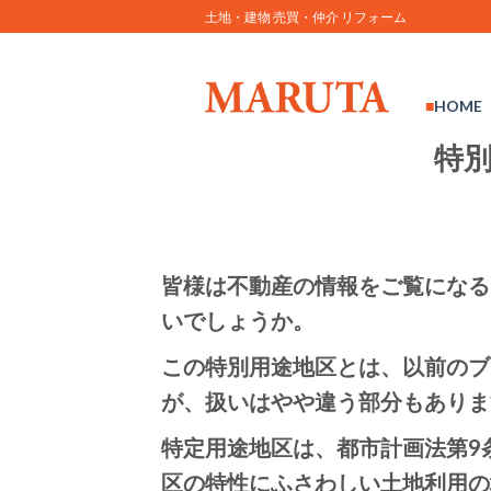
Skip
土地・建物 売買・仲介 リフォーム
to
content
HOME
特
皆様は不動産の情報をご覧になる
いでしょうか。
この特別用途地区とは、以前のブ
が、扱いはやや違う部分もありま
特定用途地区は、都市計画法第9
区の特性にふさわしい土地利用の