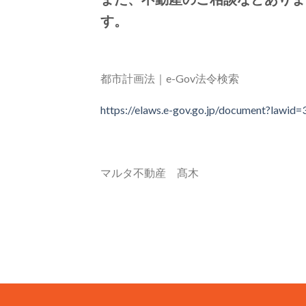
す。
都市計画法｜e-Gov法令検索
https://elaws.e-gov.go.jp/document?law
マルタ不動産 髙木