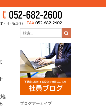
FAX
052-682-2602
00（水・日・祝定休）
な
す
該地
ブログアーカイブ
め